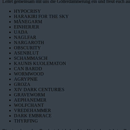
Leitet gemeinsam mit uns die Götterdämmerung ein und freut euch au
HYPOCRISY
HARAKIRI FOR THE SKY
MÅNEGARM
EINHERJER
UADA
NAGLFAR
NARGAROTH
OBSCURITY
ASENBLUT
SCHAMMASCH
KAUNIS KUOLEMATON
CAN BARDD
WORMWOOD
AGRYPNIE
GROZA
XIV DARK CENTURIES
GRAVEWORM
AEPHANEMER
WOLFCHANT
VREDEHAMMER
DARK EMBRACE
THYRFING