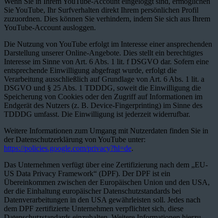
Wenn Sie in Ihrem YouTube-Account eingeloggt sind, ermöglichen
Sie YouTube, Ihr Surfverhalten direkt Ihrem persönlichen Profil
zuzuordnen. Dies können Sie verhindern, indem Sie sich aus Ihrem
YouTube-Account ausloggen.
Die Nutzung von YouTube erfolgt im Interesse einer ansprechenden
Darstellung unserer Online-Angebote. Dies stellt ein berechtigtes
Interesse im Sinne von Art. 6 Abs. 1 lit. f DSGVO dar. Sofern eine
entsprechende Einwilligung abgefragt wurde, erfolgt die
Verarbeitung ausschließlich auf Grundlage von Art. 6 Abs. 1 lit. a
DSGVO und § 25 Abs. 1 TDDDG, soweit die Einwilligung die
Speicherung von Cookies oder den Zugriff auf Informationen im
Endgerät des Nutzers (z. B. Device-Fingerprinting) im Sinne des
TDDDG umfasst. Die Einwilligung ist jederzeit widerrufbar.
Weitere Informationen zum Umgang mit Nutzerdaten finden Sie in
der Datenschutzerklärung von YouTube unter:
https://policies.google.com/privacy?hl=de
.
Das Unternehmen verfügt über eine Zertifizierung nach dem „EU-
US Data Privacy Framework“ (DPF). Der DPF ist ein
Übereinkommen zwischen der Europäischen Union und den USA,
der die Einhaltung europäischer Datenschutzstandards bei
Datenverarbeitungen in den USA gewährleisten soll. Jedes nach
dem DPF zertifizierte Unternehmen verpflichtet sich, diese
Datenschutzstandards einzuhalten. Weitere Informationen hierzu