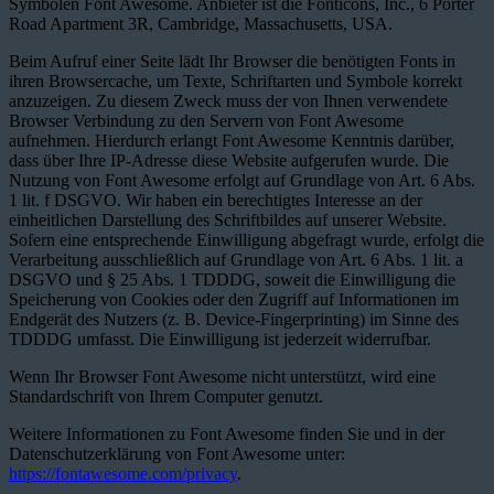
Symbolen Font Awesome. Anbieter ist die Fonticons, Inc., 6 Porter
Road Apartment 3R, Cambridge, Massachusetts, USA.
Beim Aufruf einer Seite lädt Ihr Browser die benötigten Fonts in
ihren Browsercache, um Texte, Schriftarten und Symbole korrekt
anzuzeigen. Zu diesem Zweck muss der von Ihnen verwendete
Browser Verbindung zu den Servern von Font Awesome
aufnehmen. Hierdurch erlangt Font Awesome Kenntnis darüber,
dass über Ihre IP-Adresse diese Website aufgerufen wurde. Die
Nutzung von Font Awesome erfolgt auf Grundlage von Art. 6 Abs.
1 lit. f DSGVO. Wir haben ein berechtigtes Interesse an der
einheitlichen Darstellung des Schriftbildes auf unserer Website.
Sofern eine entsprechende Einwilligung abgefragt wurde, erfolgt die
Verarbeitung ausschließlich auf Grundlage von Art. 6 Abs. 1 lit. a
DSGVO und § 25 Abs. 1 TDDDG, soweit die Einwilligung die
Speicherung von Cookies oder den Zugriff auf Informationen im
Endgerät des Nutzers (z. B. Device-Fingerprinting) im Sinne des
TDDDG umfasst. Die Einwilligung ist jederzeit widerrufbar.
Wenn Ihr Browser Font Awesome nicht unterstützt, wird eine
Standardschrift von Ihrem Computer genutzt.
Weitere Informationen zu Font Awesome finden Sie und in der
Datenschutzerklärung von Font Awesome unter:
https://fontawesome.com/privacy
.