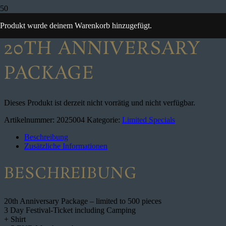
Start
/
Limited Specials
/ 20th Anniversary Package
Produkt
wurde deinem Warenkorb hinzugefügt.
20TH ANNIVERSARY
PACKAGE
Dieses Produkt ist derzeit nicht vorrätig und nicht verfügbar.
Artikelnummer:
2025004
Kategorie:
Limited Specials
Beschreibung
Zusätzliche Informationen
BESCHREIBUNG
20th Anniversary Package – limited to 500 pieces
3 Day Festival-Ticket including Camping
+ Shirt