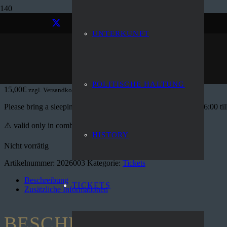
Start
/
Tickets
/ Sleepinghallticket
UNTERKUNFT
SLEEPINGHALLTIC
POLITISCHE HALTUNG
15,00
€
zzgl. Versandkosten
Please bring a sleepingbag and mattress. Valid from thursday 16:00 ti
⚠️ valid only in combination with Weekend Ticket
HISTORY
Nicht vorrätig
Artikelnummer:
2026003
Kategorie:
Tickets
Beschreibung
TICKETS
Zusätzliche Informationen
BESCHREIBUNG