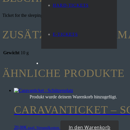
HARD-TICKETS
Ticket for the sleepinghall
ZUSÄTZLICHE INFORM
E-TICKETS
Gewicht
10 g
ÄHNLICHE PRODUKTE
Produkt
wurde deinem Warenkorb hinzugefügt.
CARAVANTICKET – 
In den Warenkorb
20,00
€
zzgl. Versandkosten